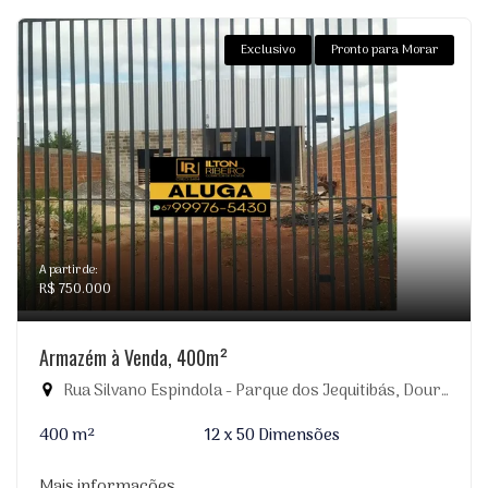
Exclusivo
Pronto para Morar
A partir de:
R$ 750.000
Armazém à Venda, 400m²
Rua Silvano Espindola - Parque dos Jequitibás, Dourados-MS
400 m²
12 x 50 Dimensões
Mais informações