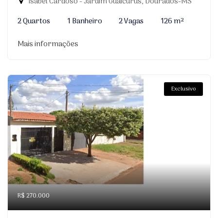
Isabel Cardoso - Jardim Guaicurus, Dourados-MS
2 Quartos
1 Banheiro
2 Vagas
126 m²
Mais informações
Exclusivo
R$ 270.000