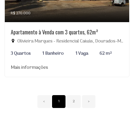
R$ 270.000
Apartamento à Venda com 3 quartos, 62m²
Olivieira Marques - Residencial Caiuás, Dourados-MS
3 Quartos
1 Banheiro
1 Vaga
62 m²
Mais informações
‹
1
2
›