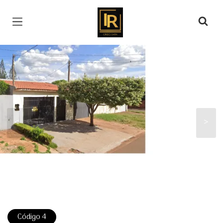
Página inicial
<
>
Código 4