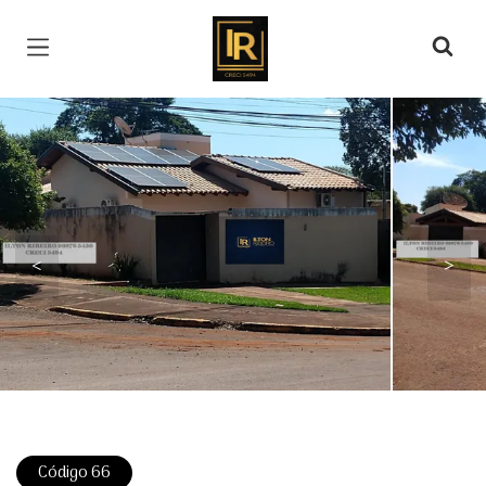
Página inicial
<
>
Código 66