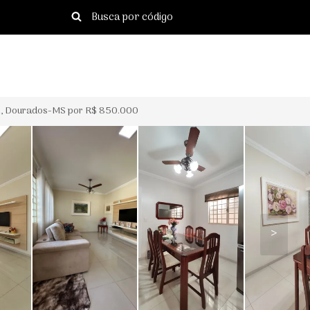
l, Dourados-MS por R$ 850.000
>