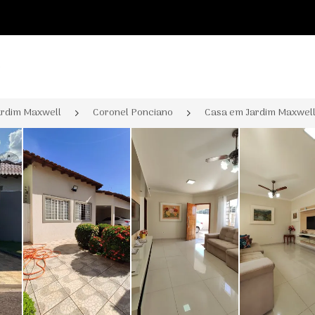
o
ardim Maxwell
Coronel Ponciano
Casa em Jardim Maxwel