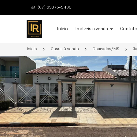
(67) 99976-5430
Página inicial
Início
Imóveis a venda
Contat
Início
Casas à venda
Dourados/MS
J
<