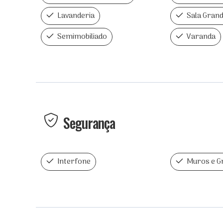
Lavanderia
Sala Gran
Semimobiliado
Varanda
Segurança
Interfone
Muros e G