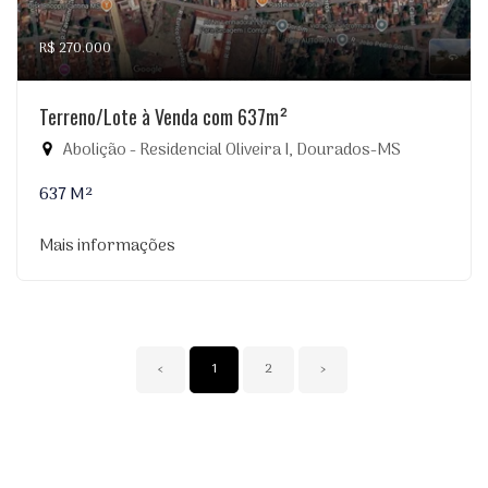
R$ 270.000
Terreno/Lote à Venda com 637m²
Abolição - Residencial Oliveira I, Dourados-MS
637 M²
Mais informações
‹
1
2
›