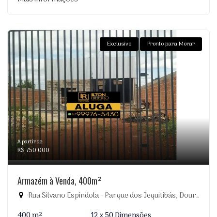
Exclusivo
Pronto para Morar
A partir de:
R$ 750.000
Armazém à Venda, 400m²
Rua Silvano Espindola - Parque dos Jequitibás, Dourados-MS
400 m²
12 x 50 Dimensões