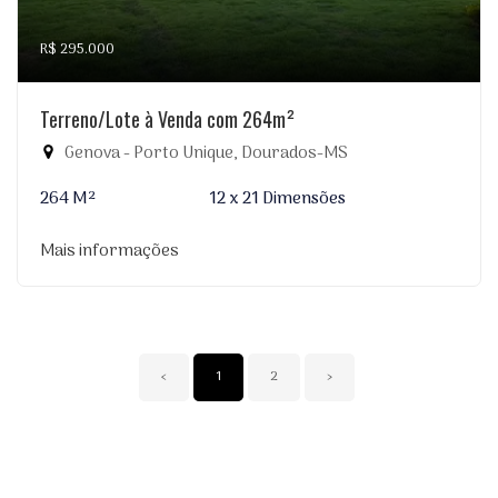
R$ 295.000
Terreno/Lote à Venda com 264m²
Genova - Porto Unique, Dourados-MS
264 M²
12 x 21 Dimensões
Mais informações
‹
1
2
›