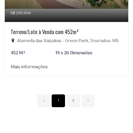
R$ 290.000
Terreno/Lote à Venda com 452m²
Alameda das Kaizukas - Green Park, Dourados-MS
452 M²
19 x 26 Dimensões
Mais informações
‹
1
2
›