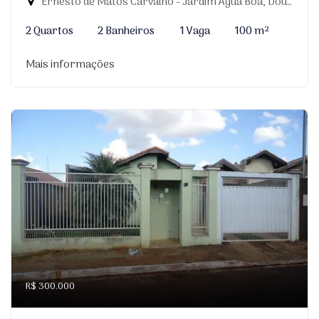
Ernesto de Matos Carvalho - Jardim Água Boa, Dourados-MS
2 Quartos
2 Banheiros
1 Vaga
100 m²
Mais informações
R$ 300.000