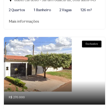
Isabel Cardoso - Jardim Guaicurus, Dourados-MS
2 Quartos
1 Banheiro
2 Vagas
126 m²
Mais informações
Exclusivo
R$ 270.000