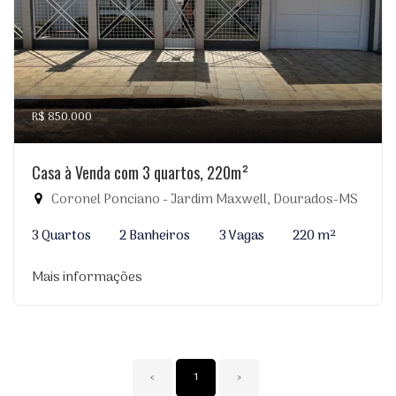
R$ 850.000
Casa à Venda com 3 quartos, 220m²
Coronel Ponciano - Jardim Maxwell, Dourados-MS
3 Quartos
2 Banheiros
3 Vagas
220 m²
Mais informações
‹
1
›