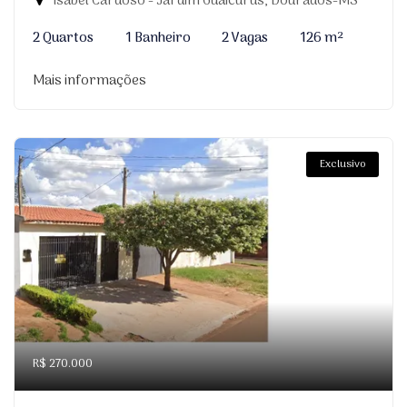
Isabel Cardoso - Jardim Guaicurus, Dourados-MS
2 Quartos
1 Banheiro
2 Vagas
126 m²
Mais informações
Exclusivo
R$ 270.000