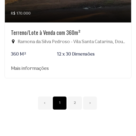
R$ 170.000
Terreno/Lote à Venda com 360m²
Ramona da Silva Pedroso - Vila Santa Catarina, Dourados-MS
360 M²
12 x 30 Dimensões
Mais informações
‹
1
2
›