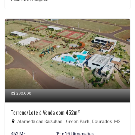
R$ 290.000
Terreno/Lote à Venda com 452m²
Alameda das Kaizukas - Green Park, Dourados-MS
452 M²
19 x 26 Dimensões