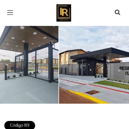
Página inicial
<
>
Código 89