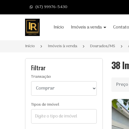
(67) 99976-5430
Página inicial
Início
Imóveis a venda
Contat
Início
Imóveis à venda
Dourados/MS
38 I
Filtrar
Transação
Ordenar
Tipos de imóvel