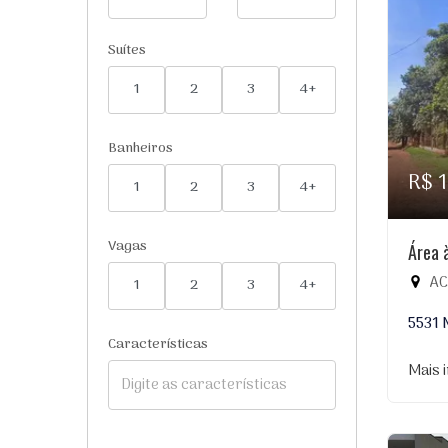
Suítes
1
2
3
4+
Banheiros
R$ 
1
2
3
4+
Vagas
Área 
ACA
1
2
3
4+
5531 
Características
Mais 