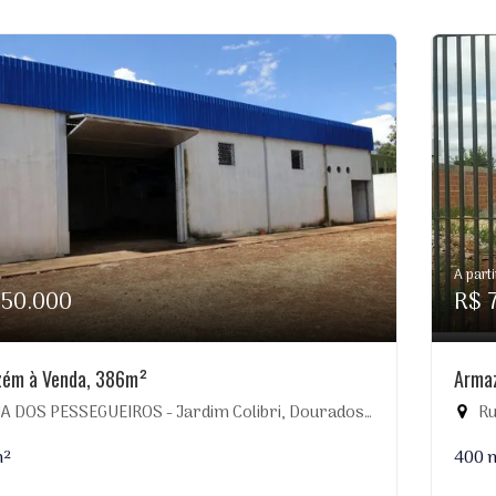
A parti
750.000
R$ 
ém à Venda, 386m²
Arma
 DOS PESSEGUEIROS - Jardim Colibri, Dourados-MS
Rua
m²
400 