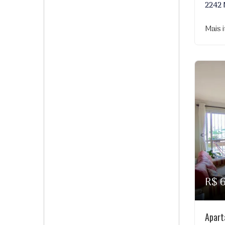
2242
Mais 
R$ 
Apart