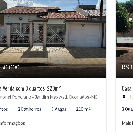
850.000
R$ 
à Venda com 3 quartos, 220m²
Casa 
ronel Ponciano - Jardim Maxwell, Dourados-MS
Ha
rtos
2 Banheiros
3 Vagas
220 m²
3 Qua
informações
Mais