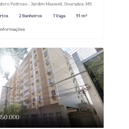
idoro Pedroso - Jardim Maxwell, Dourados-MS
rtos
2 Banheiros
1 Vaga
91 m²
 informações
350.000