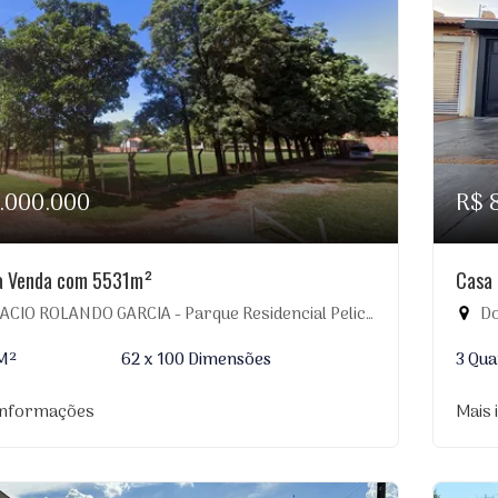
1.000.000
R$ 
à Venda com 5531m²
Casa 
CIO ROLANDO GARCIA - Parque Residencial Pelicano, Dourados-MS
Do
M²
62 x 100 Dimensões
3 Qua
informações
Mais