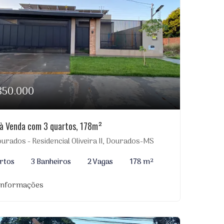
850.000
à Venda com 3 quartos, 178m²
urados - Residencial Oliveira II, Dourados-MS
rtos
3 Banheiros
2 Vagas
178 m²
 informações