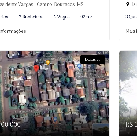
esidente Vargas - Centro, Dourados-MS
Is
rtos
2 Banheiros
2 Vagas
92 m²
3 Qua
informações
Mais
Exclusivo
400.000
R$ 