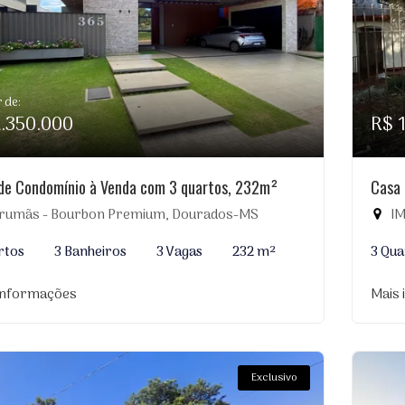
r de:
2.350.000
R$ 
de Condomínio à Venda com 3 quartos, 232m²
Casa 
rumãs - Bourbon Premium, Dourados-MS
IMÓ
rtos
3 Banheiros
3 Vagas
232 m²
3 Qua
informações
Mais
Exclusivo