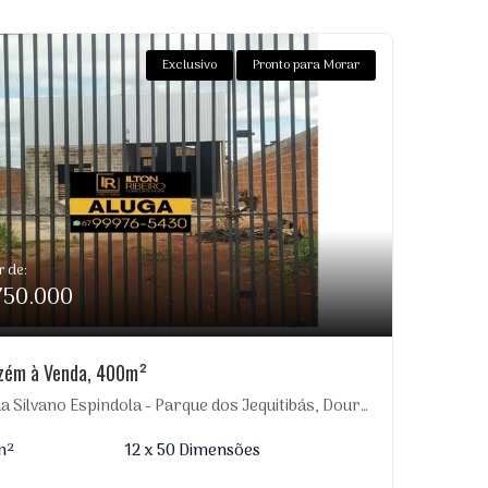
Exclusivo
Pronto para Morar
r de:
750.000
zém à Venda, 400m²
 Silvano Espindola - Parque dos Jequitibás, Dourados-MS
m²
12 x 50 Dimensões