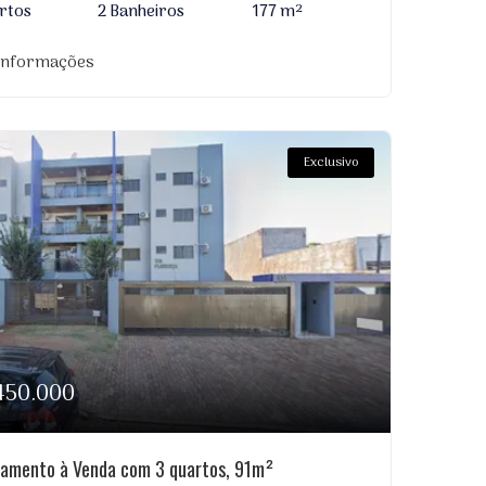
rtos
2 Banheiros
177 m²
 informações
Exclusivo
450.000
amento à Venda com 3 quartos, 91m²