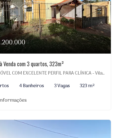
1.200.000
à Venda com 3 quartos, 323m²
VEL COM EXCELENTE PERFIL PARA CLÍNICA - Vila Planalto, Dourados-MS
rtos
4 Banheiros
3 Vagas
323 m²
 informações