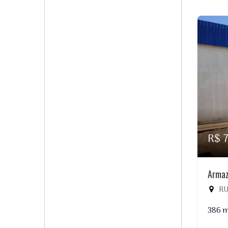
R$ 
Armaz
RUA
386 