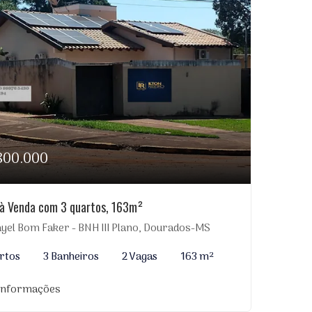
800.000
à Venda com 3 quartos, 163m²
yel Bom Faker - BNH III Plano, Dourados-MS
rtos
3 Banheiros
2 Vagas
163 m²
 informações