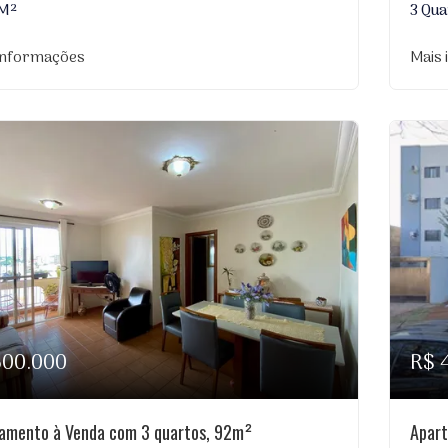
 M²
3 Qua
informações
Mais
600.000
R$ 
amento à Venda com 3 quartos, 92m²
Apart