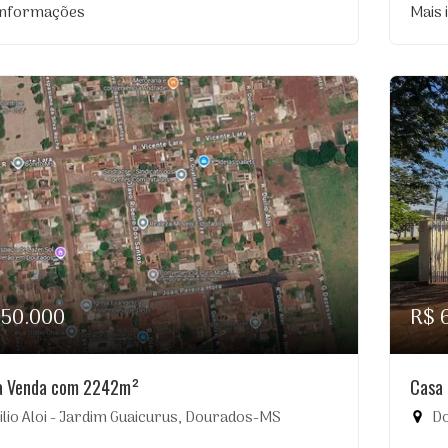
informações
Mais
750.000
R$ 
à Venda com 2242m²
Casa 
ilio Aloi - Jardim Guaicurus, Dourados-MS
Do