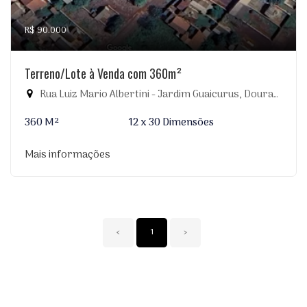
R$ 90.000
Terreno/Lote à Venda com 360m²
Rua Luiz Mario Albertini - Jardim Guaicurus, Dourados-MS
360 M²
12 x 30 Dimensões
Mais informações
‹
1
›