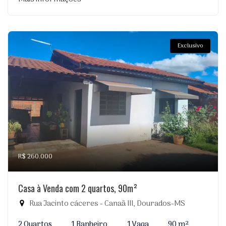
Exclusivo
R$ 260.000
Casa à Venda com 2 quartos, 90m²
Rua Jacinto cáceres - Canaã III, Dourados-MS
2 Quartos
1 Banheiro
1 Vaga
90 m²