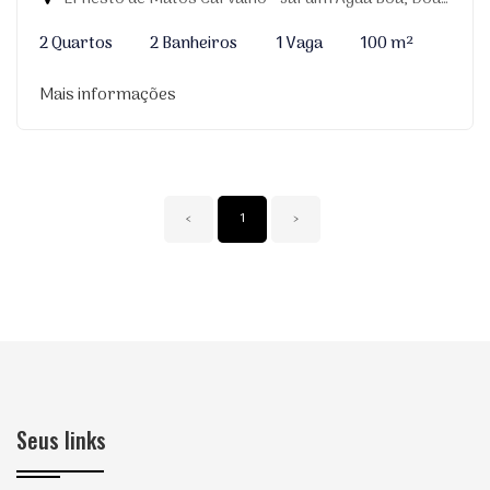
2 Quartos
2 Banheiros
1 Vaga
100 m²
Mais informações
‹
1
›
Seus links