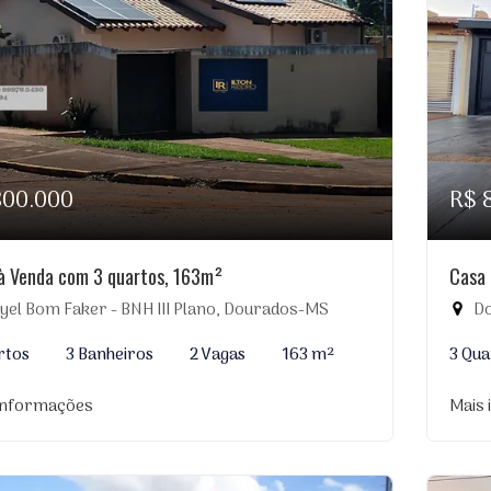
800.000
R$ 
à Venda com 3 quartos, 163m²
Casa 
yel Bom Faker - BNH III Plano, Dourados-MS
Do
rtos
3 Banheiros
2 Vagas
163 m²
3 Qua
informações
Mais