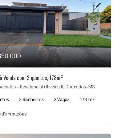
850.000
à Venda com 3 quartos, 178m²
urados - Residencial Oliveira II, Dourados-MS
rtos
3 Banheiros
2 Vagas
178 m²
 informações