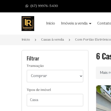
(67) 99976-5430
Página inicial
Início
Imóveis a venda
Contat
Início
Casas à venda
Com Portão Eletrônico
6 Ca
Filtrar
Transação
Ordenar
Tipos de imóvel