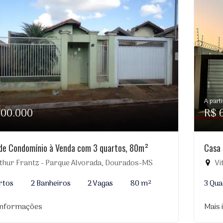
A parti
300.000
R$ 
de Condomínio à Venda com 3 quartos, 80m²
Casa 
thur Frantz - Parque Alvorada, Dourados-MS
Vi
rtos
2 Banheiros
2 Vagas
80 m²
3 Qua
informações
Mais