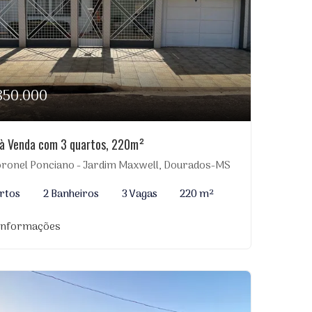
850.000
à Venda com 3 quartos, 220m²
ronel Ponciano - Jardim Maxwell, Dourados-MS
rtos
2 Banheiros
3 Vagas
220 m²
 informações