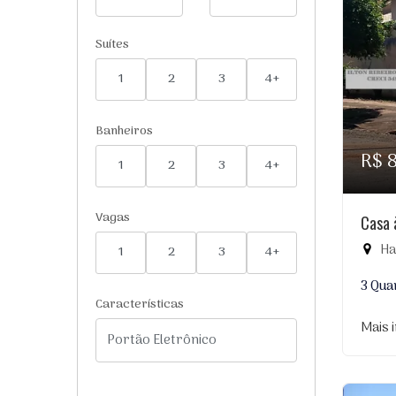
Suítes
1
2
3
4+
Banheiros
R$ 
1
2
3
4+
Vagas
Casa 
Ha
1
2
3
4+
3 Qua
Características
Mais 