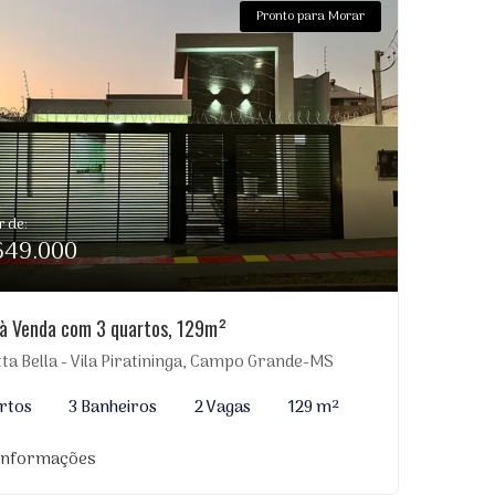
Pronto para Morar
r de:
649.000
à Venda com 3 quartos, 129m²
tta Bella - Vila Piratininga, Campo Grande-MS
rtos
3 Banheiros
2 Vagas
129 m²
 informações