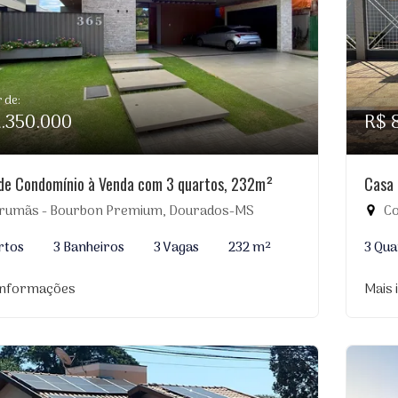
r de:
2.350.000
R$ 
de Condomínio à Venda com 3 quartos, 232m²
Casa 
rumãs - Bourbon Premium, Dourados-MS
Co
rtos
3 Banheiros
3 Vagas
232 m²
3 Qua
informações
Mais