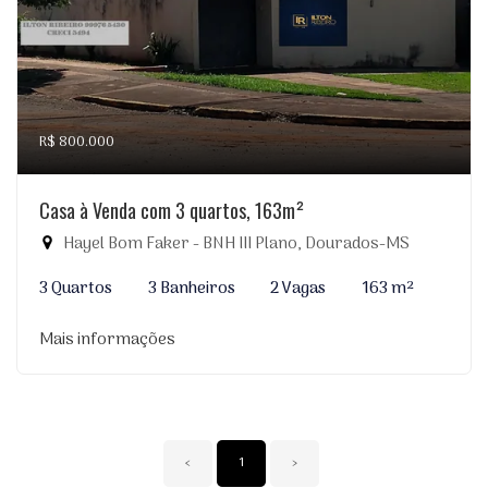
R$ 800.000
Casa à Venda com 3 quartos, 163m²
Hayel Bom Faker - BNH III Plano, Dourados-MS
3 Quartos
3 Banheiros
2 Vagas
163 m²
Mais informações
‹
1
›