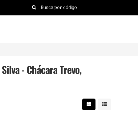
Silva - Chácara Trevo,
Mostrar resultados e
Mostrar resulta