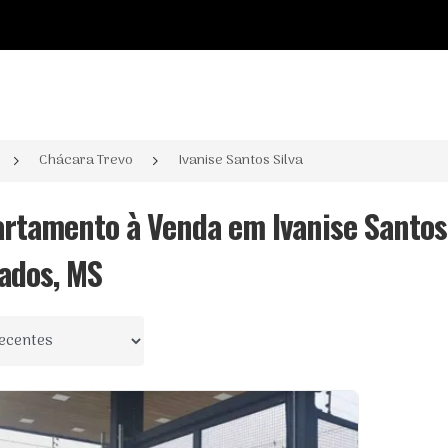
o
Chácara Trevo
Ivanise Santos Silva
artamento à Venda em Ivanise Santos 
ados, MS
 por