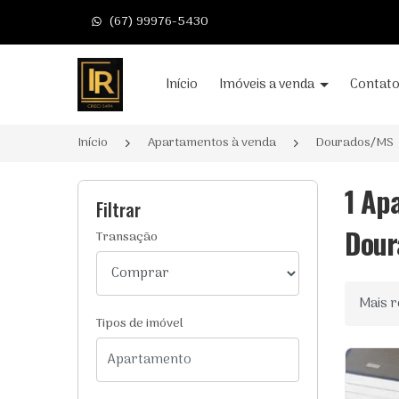
(67) 99976-5430
Página inicial
Início
Imóveis a venda
Contat
Início
Apartamentos à venda
Dourados/MS
1 Ap
Filtrar
Dour
Transação
Ordenar
Tipos de imóvel