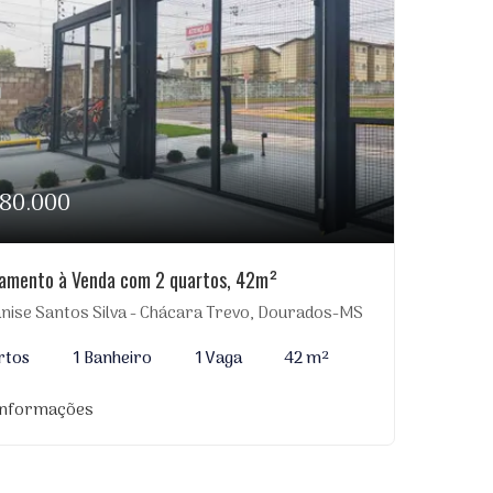
180.000
amento à Venda com 2 quartos, 42m²
anise Santos Silva - Chácara Trevo, Dourados-MS
rtos
1 Banheiro
1 Vaga
42 m²
informações