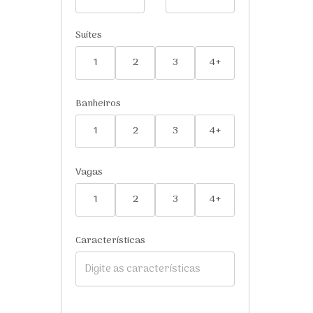
Suítes
1
2
3
4+
Banheiros
1
2
3
4+
Vagas
1
2
3
4+
Características