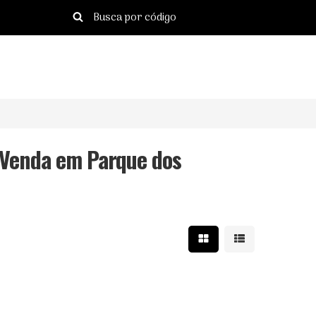
 Venda em Parque dos
Mostrar resultados e
Mostrar resulta