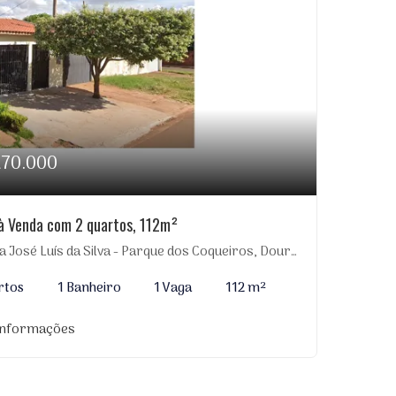
270.000
à Venda com 2 quartos, 112m²
 José Luís da Silva - Parque dos Coqueiros, Dourados-MS
rtos
1 Banheiro
1 Vaga
112 m²
informações