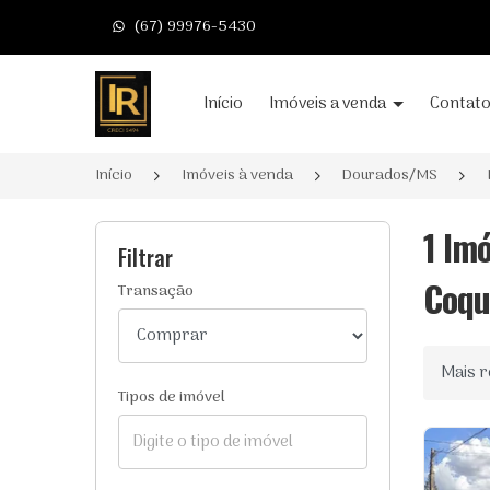
(67) 99976-5430
Página inicial
Início
Imóveis a venda
Contat
Início
Imóveis à venda
Dourados/MS
1 Im
Filtrar
Coqu
Transação
Ordenar
Tipos de imóvel