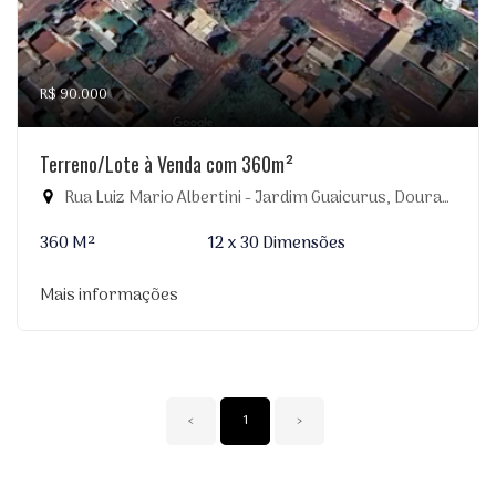
R$ 90.000
Terreno/Lote à Venda com 360m²
Rua Luiz Mario Albertini - Jardim Guaicurus, Dourados-MS
360 M²
12 x 30 Dimensões
Mais informações
‹
1
›