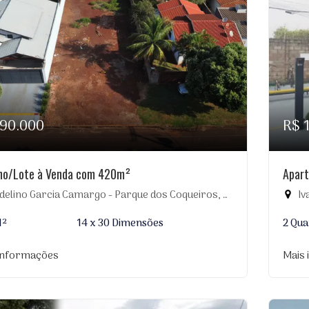
190.000
R$ 
no/Lote à Venda com 420m²
Apart
elino Garcia Camargo - Parque dos Coqueiros, Dourados-MS
Iv
M²
14 x 30 Dimensões
2 Qua
informações
Mais