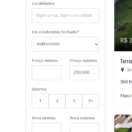
Localidades
Em condomínio fechado?
R$ 
Terre
Preço mínimo
Preço máximo
Jos
360 
Quartos
Mais 
1
2
3
4+
Área mínima
Área máxima