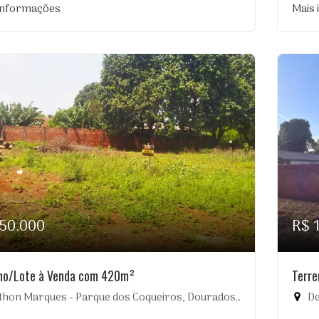
informações
Mais
150.000
R$ 
no/Lote à Venda com 420m²
Terr
thon Marques - Parque dos Coqueiros, Dourados-MS
Dez