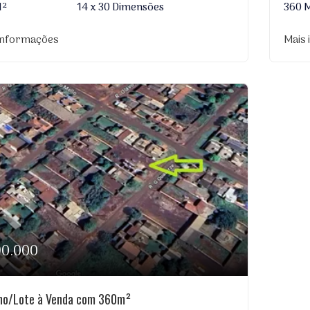
M²
14 x 30 Dimensões
360 
informações
Mais
90.000
no/Lote à Venda com 360m²