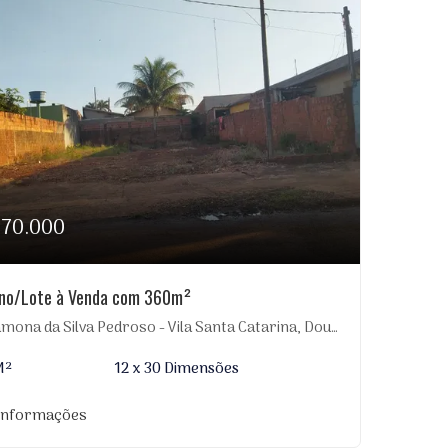
170.000
eno/Lote à Venda com 360m²
ona da Silva Pedroso - Vila Santa Catarina, Dourados-MS
M²
12 x 30 Dimensões
 informações