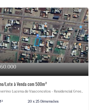
160.000
eno/Lote à Venda com 500m²
erino Lucena de Vasconcelos - Residencial Greenville, Dourados-MS
M²
20 x 25 Dimensões