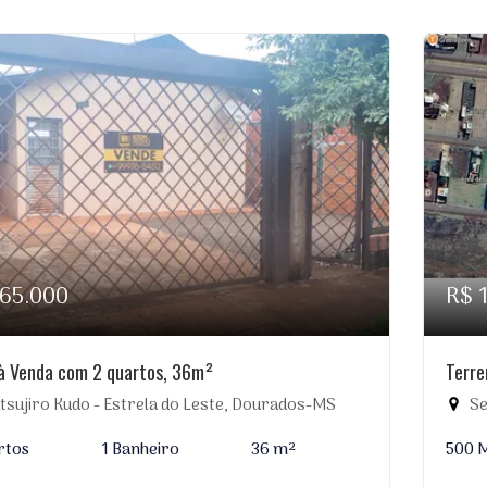
165.000
R$ 
à Venda com 2 quartos, 36m²
Terr
tsujiro Kudo - Estrela do Leste, Dourados-MS
Sev
rtos
1 Banheiro
36 m²
500 