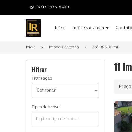
(67) 99976-5430
Página inicial
Início
Imóveis a venda
Contat
Início
Imóveis à venda
Até R$ 230 mil
11 I
Filtrar
Transação
Ordenar
Tipos de imóvel