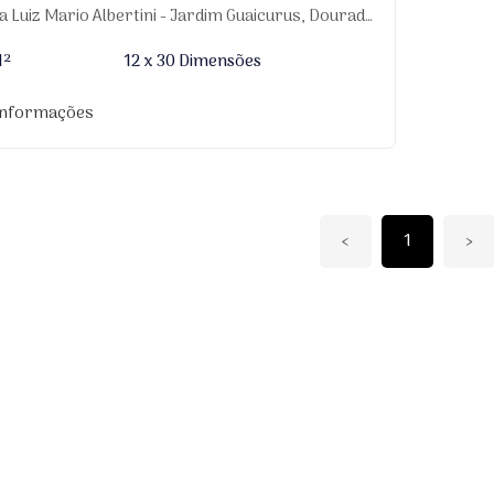
 Luiz Mario Albertini - Jardim Guaicurus, Dourados-MS
M²
12 x 30 Dimensões
informações
‹
1
›