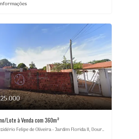
 informações
125.000
eno/Lote à Venda com 360m²
idério Felipe de Oliveira - Jardim Florida II, Dourados-MS