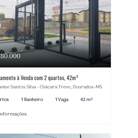
180.000
amento à Venda com 2 quartos, 42m²
anise Santos Silva - Chácara Trevo, Dourados-MS
rtos
1 Banheiro
1 Vaga
42 m²
 informações