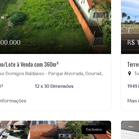
200.000
R$ 
no/Lote à Venda com 360m²
Terre
e Domigos Baldasso - Parque Alvorada, Dourados-MS
Tu
M²
12 x 30 Dimensões
1949
informações
Mais
Exclusivo