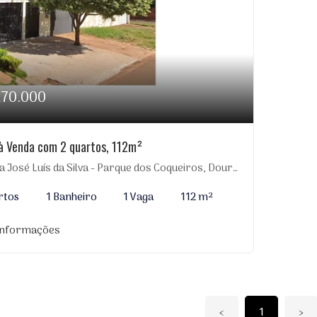
270.000
à Venda com 2 quartos, 112m²
 José Luís da Silva - Parque dos Coqueiros, Dourados-MS
rtos
1 Banheiro
1 Vaga
112 m²
informações
‹
1
›