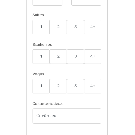
Suítes
1
2
3
4+
Banheiros
1
2
3
4+
Vagas
1
2
3
4+
Características