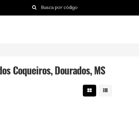
os Coqueiros, Dourados, MS
Mostrar resultados e
Mostrar resulta