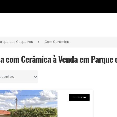
o
arque dos Coqueiros
Com Cerâmica
sa com Cerâmica à Venda em Parque d
 por
Exclusivo