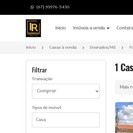
(67) 99976-5430
Página inicial
Início
Imóveis a venda
Contat
Início
Casas à venda
Dourados/MS
P
1 Ca
Filtrar
Transação
Ordenar
Tipos de imóvel