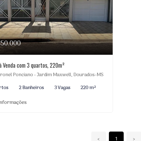
850.000
à Venda com 3 quartos, 220m²
ronel Ponciano - Jardim Maxwell, Dourados-MS
rtos
2 Banheiros
3 Vagas
220 m²
informações
‹
1
›