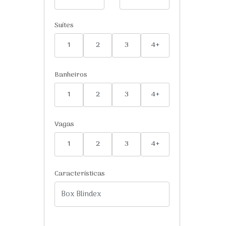
Suítes
1
2
3
4+
Banheiros
1
2
3
4+
Vagas
1
2
3
4+
Características