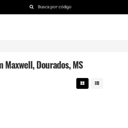
m Maxwell, Dourados, MS
Mostrar resultados e
Mostrar resulta