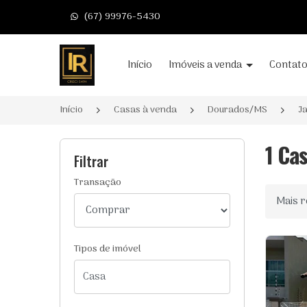
(67) 99976-5430
Página inicial
Início
Imóveis a venda
Contat
Início
Casas à venda
Dourados/MS
J
1 Ca
Filtrar
Transação
Ordenar
Tipos de imóvel