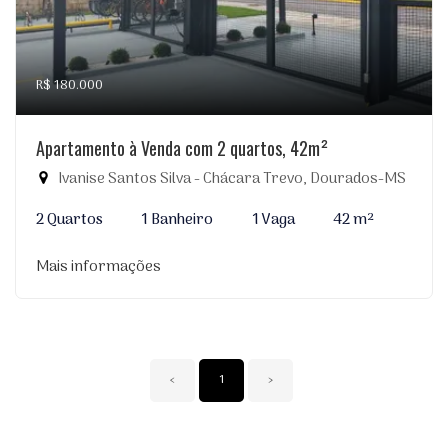
R$ 180.000
Apartamento à Venda com 2 quartos, 42m²
Ivanise Santos Silva - Chácara Trevo, Dourados-MS
2 Quartos
1 Banheiro
1 Vaga
42 m²
Mais informações
‹
1
›