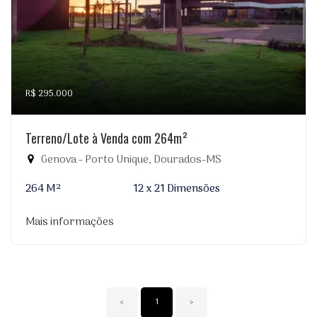
R$ 295.000
Terreno/Lote à Venda com 264m²
Genova - Porto Unique, Dourados-MS
264 M²
12 x 21 Dimensões
Mais informações
‹
1
›