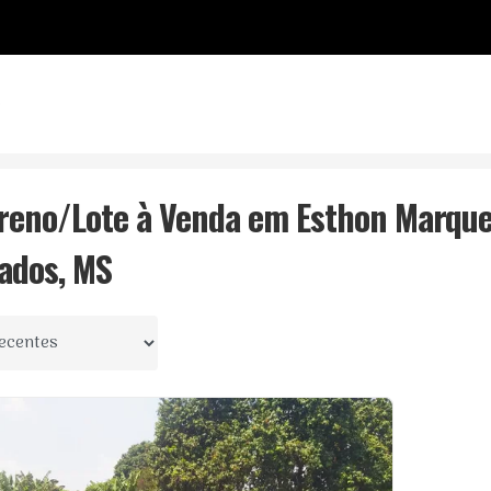
o
S
Parque dos Coqueiros
Esthon Marques
rreno/Lote à Venda em Esthon Marque
ados, MS
 por