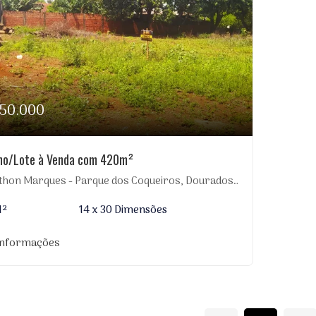
150.000
no/Lote à Venda com 420m²
thon Marques - Parque dos Coqueiros, Dourados-MS
M²
14 x 30 Dimensões
informações