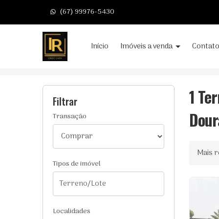
(67) 99976-5430
Página inicial
Início
Imóveis a venda
Contat
Início
Terrenos/Lotes à venda
Dourados/M
1 Te
Filtrar
Dour
Transação
Ordenar
Tipos de imóvel
Localidades