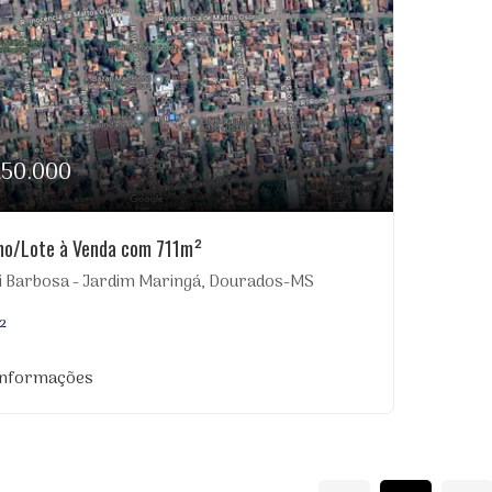
250.000
no/Lote à Venda com 711m²
i Barbosa - Jardim Maringá, Dourados-MS
²
informações