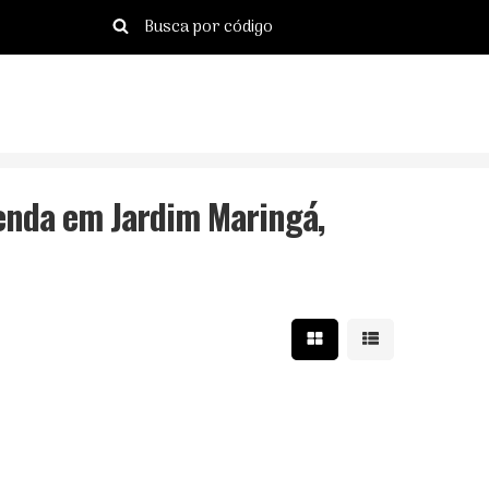
Venda em Jardim Maringá,
Mostrar resultados e
Mostrar resulta