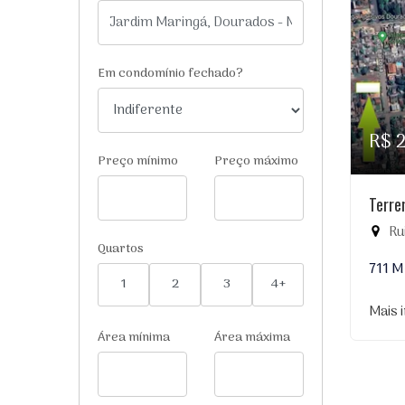
Em condomínio fechado?
R$ 
Preço mínimo
Preço máximo
Terre
Ru
Quartos
711 M
1
2
3
4+
Mais 
Área mínima
Área máxima