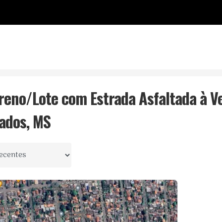
o
S
Jardim Maringá
Com Estrada Asfaltada
rreno/Lote com Estrada Asfaltada à 
ados, MS
 por