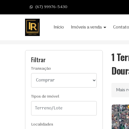
(67) 99976-5430
Página inicial
Início
Imóveis a venda
Contat
Início
Terrenos/Lotes à venda
Dourados/M
1 Te
Filtrar
Dour
Transação
Ordenar
Tipos de imóvel
Localidades