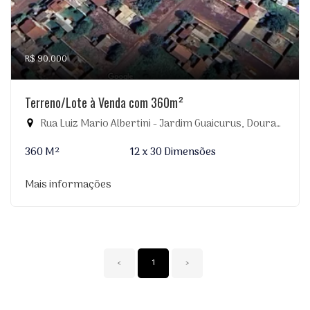
R$ 90.000
Terreno/Lote à Venda com 360m²
Rua Luiz Mario Albertini - Jardim Guaicurus, Dourados-MS
360 M²
12 x 30 Dimensões
Mais informações
‹
1
›