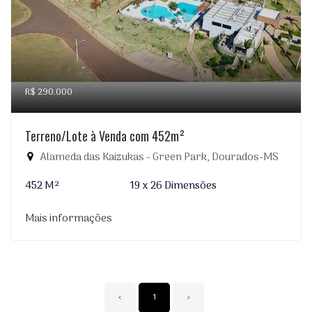
R$ 290.000
Terreno/Lote à Venda com 452m²
Alameda das Kaizukas - Green Park, Dourados-MS
452 M²
19 x 26 Dimensões
Mais informações
‹
1
›