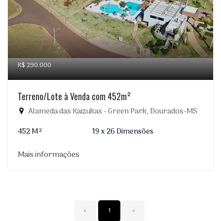
R$ 290.000
Terreno/Lote à Venda com 452m²
Alameda das Kaizukas - Green Park, Dourados-MS
452 M²
19 x 26 Dimensões
Mais informações
‹
1
›