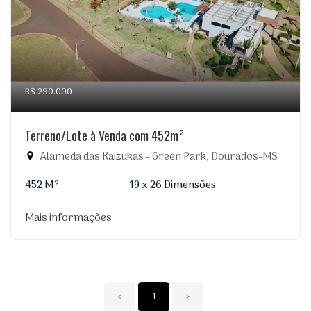
R$ 290.000
Terreno/Lote à Venda com 452m²
Alameda das Kaizukas - Green Park, Dourados-MS
452 M²
19 x 26 Dimensões
Mais informações
‹
1
›