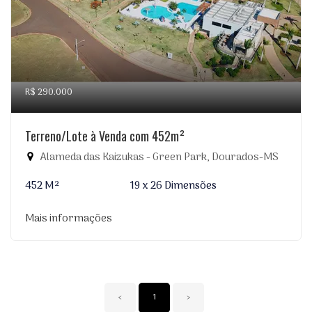
R$ 290.000
Terreno/Lote à Venda com 452m²
Alameda das Kaizukas - Green Park, Dourados-MS
452 M²
19 x 26 Dimensões
Mais informações
‹
1
›