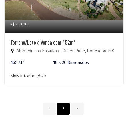
R$ 290.000
Terreno/Lote à Venda com 452m²
Alameda das Kaizukas - Green Park, Dourados-MS
452 M²
19 x 26 Dimensões
Mais informações
‹
1
›