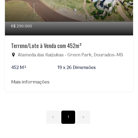
R$ 290.000
Terreno/Lote à Venda com 452m²
Alameda das Kaizukas - Green Park, Dourados-MS
452 M²
19 x 26 Dimensões
Mais informações
‹
1
›