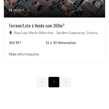
R$ 90.000
Terreno/Lote à Venda com 360m²
Rua Luiz Mario Albertini - Jardim Guaicurus, Dourados-MS
360 M²
12 x 30 Dimensões
Mais informações
‹
1
›