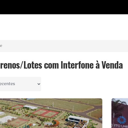
o
ne
rrenos/Lotes com Interfone à Venda
 por