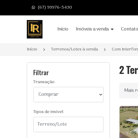
(67) 99976-5430
Página inicial
Início
Imóveis a venda
Contat
Início
Terrenos/Lotes à venda
Com Interfo
2 Te
Filtrar
Transação
Ordenar
Tipos de imóvel