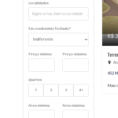
Localidades
Em condomínio fechado?
R$ 
Terre
Preço mínimo
Preço máximo
Al
452 
Quartos
Mais 
1
2
3
4+
Área mínima
Área máxima