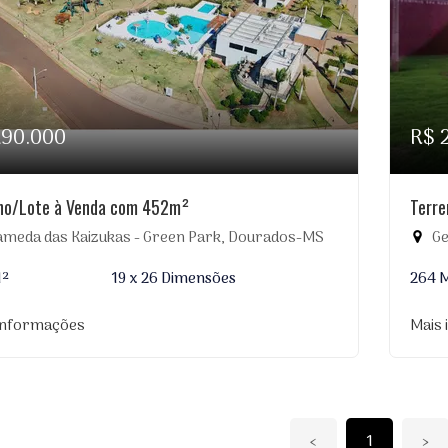
290.000
R$ 
no/Lote à Venda com 452m²
Terr
ameda das Kaizukas - Green Park, Dourados-MS
Ge
M²
19 x 26 Dimensões
264 
informações
Mais
‹
1
›