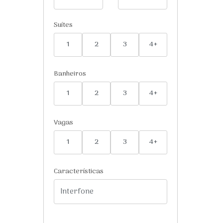
Suítes
1
2
3
4+
Banheiros
1
2
3
4+
Vagas
1
2
3
4+
Características