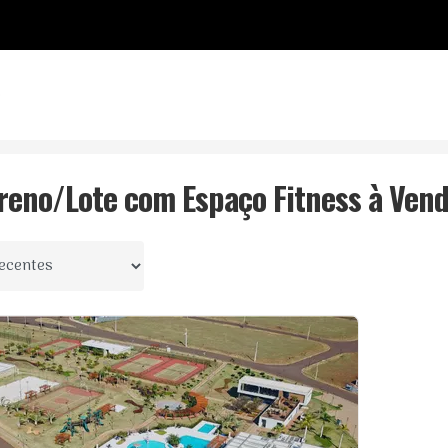
o
Fitness
rreno/Lote com Espaço Fitness à Ven
 por