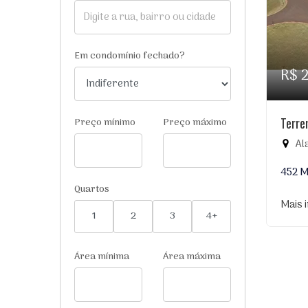
Em condomínio fechado?
R$ 
Terre
Preço mínimo
Preço máximo
Al
452 
Quartos
Mais 
1
2
3
4+
Área mínima
Área máxima