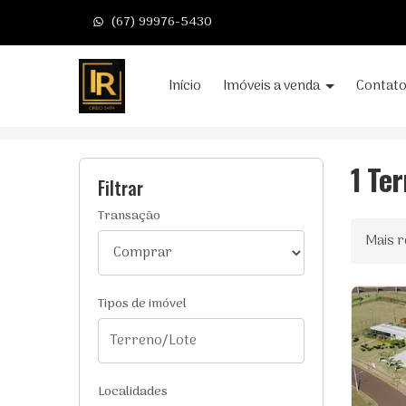
(67) 99976-5430
Página inicial
Início
Imóveis a venda
Contat
Início
Terrenos/Lotes à venda
Com Espaço 
1 Te
Filtrar
Transação
Ordenar
Tipos de imóvel
Localidades