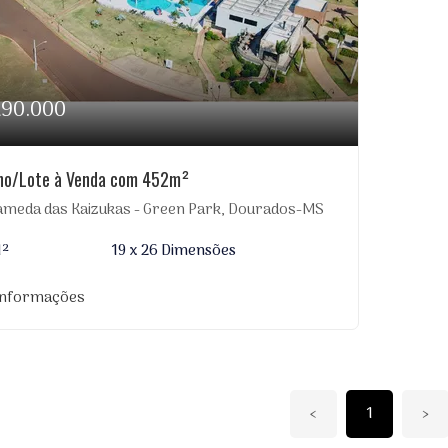
290.000
no/Lote à Venda com 452m²
ameda das Kaizukas - Green Park, Dourados-MS
M²
19 x 26 Dimensões
informações
‹
1
›