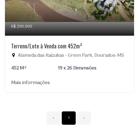
R$ 290.000
Terreno/Lote à Venda com 452m²
Alameda das Kaizukas - Green Park, Dourados-MS
452 M²
19 x 26 Dimensões
Mais informações
‹
1
›