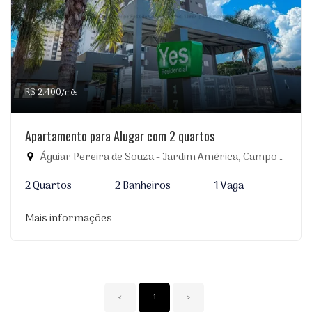
R$ 2.400
/mês
Apartamento para Alugar com 2 quartos
Águiar Pereira de Souza - Jardim América, Campo Grande-MS
2 Quartos
2 Banheiros
1 Vaga
Mais informações
‹
1
›