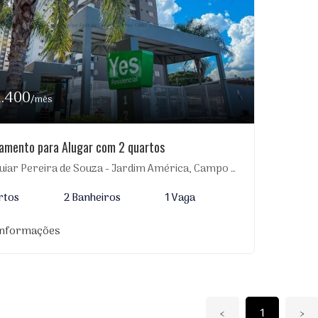
2.400
/mês
amento para Alugar com 2 quartos
iar Pereira de Souza - Jardim América, Campo Grande-MS
rtos
2 Banheiros
1 Vaga
informações
‹
1
›