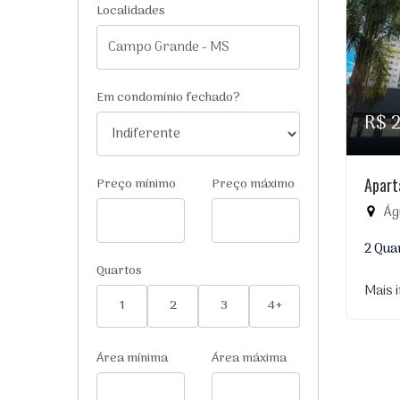
Localidades
Em condomínio fechado?
R$ 
Apart
Preço mínimo
Preço máximo
Águ
2 Qua
Quartos
Mais 
1
2
3
4+
Área mínima
Área máxima