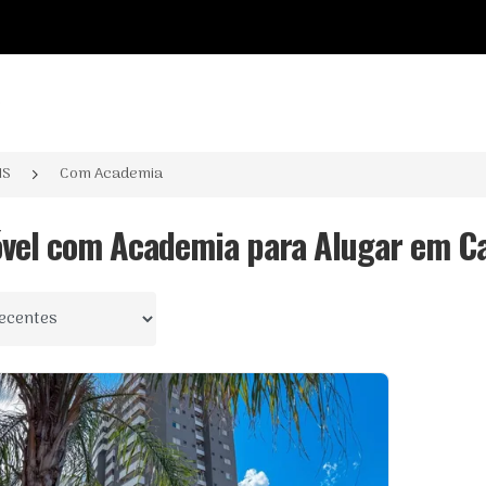
o
MS
Com Academia
óvel com Academia para Alugar em 
 por