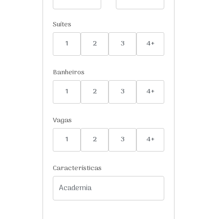
Suítes
1
2
3
4+
Banheiros
1
2
3
4+
Vagas
1
2
3
4+
Características