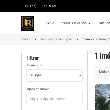
(67) 99976-5430
Página inicial
Início
Imóveis a venda
Contat
Início
Imóveis para alugar
Campo Grande/
1 Im
Filtrar
Transação
Ordenar
Tipos de imóvel