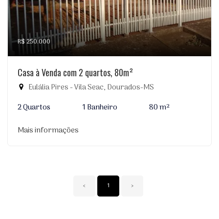
R$ 250.000
Casa à Venda com 2 quartos, 80m²
Eulália Pires - Vila Seac, Dourados-MS
2 Quartos
1 Banheiro
80 m²
Mais informações
‹
1
›