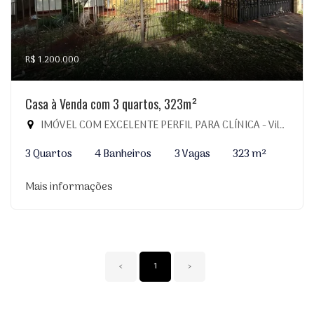
R$ 1.200.000
Casa à Venda com 3 quartos, 323m²
IMÓVEL COM EXCELENTE PERFIL PARA CLÍNICA - Vila Planalto, Dourados-MS
3 Quartos
4 Banheiros
3 Vagas
323 m²
Mais informações
‹
1
›