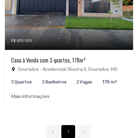
R$ 850.000
Casa à Venda com 3 quartos, 178m²
Dourados - Residencial Oliveira II, Dourados-MS
3 Quartos
3 Banheiros
2 Vagas
178 m²
Mais informações
‹
1
›