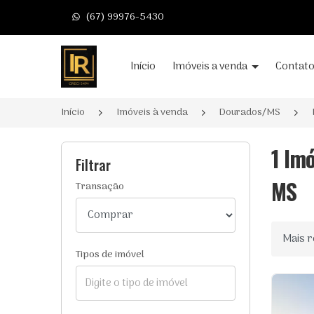
(67) 99976-5430
Página inicial
Início
Imóveis a venda
Contat
Início
Imóveis à venda
Dourados/MS
1 Im
Filtrar
MS
Transação
Ordenar
Tipos de imóvel