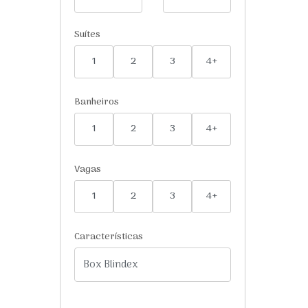
Suítes
1
2
3
4+
Banheiros
1
2
3
4+
Vagas
1
2
3
4+
Características