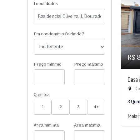
Localidades
Em condomínio fechado?
R$ 
Preço mínimo
Preço máximo
Casa 
Dou
Quartos
3 Qua
1
2
3
4+
Mais 
Área mínima
Área máxima