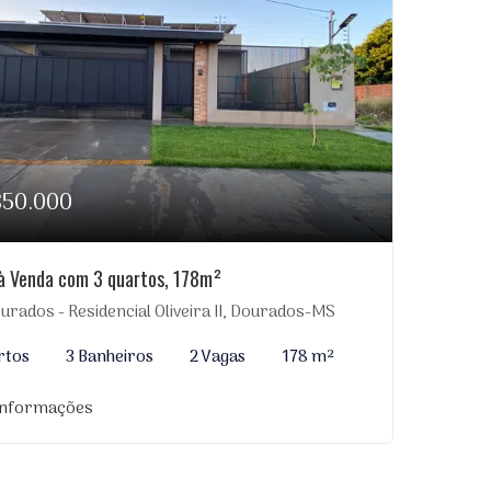
850.000
à Venda com 3 quartos, 178m²
rados - Residencial Oliveira II, Dourados-MS
rtos
3 Banheiros
2 Vagas
178 m²
informações