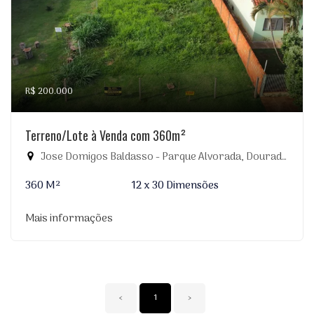
R$ 200.000
Terreno/Lote à Venda com 360m²
Jose Domigos Baldasso - Parque Alvorada, Dourados-MS
360 M²
12 x 30 Dimensões
Mais informações
‹
1
›