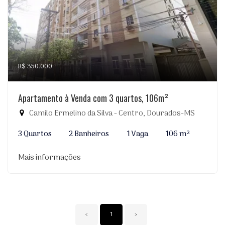
R$ 350.000
Apartamento à Venda com 3 quartos, 106m²
Camilo Ermelino da Silva - Centro, Dourados-MS
3 Quartos
2 Banheiros
1 Vaga
106 m²
Mais informações
‹
1
›