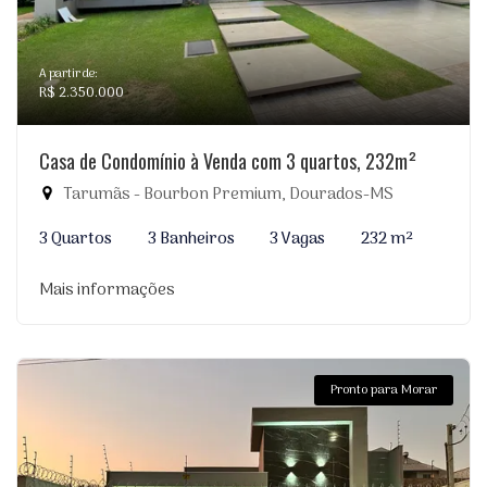
A partir de:
R$ 2.350.000
Casa de Condomínio à Venda com 3 quartos, 232m²
Tarumãs - Bourbon Premium, Dourados-MS
3 Quartos
3 Banheiros
3 Vagas
232 m²
Mais informações
Pronto para Morar