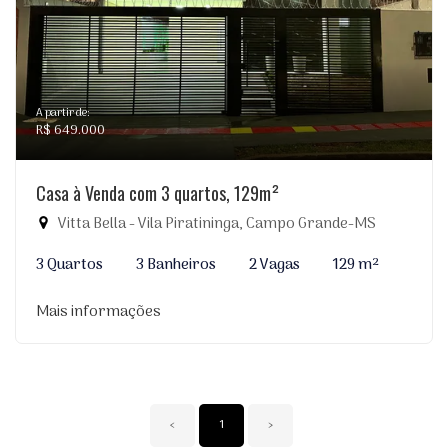
A partir de:
R$ 649.000
Casa à Venda com 3 quartos, 129m²
Vitta Bella - Vila Piratininga, Campo Grande-MS
3 Quartos
3 Banheiros
2 Vagas
129 m²
Mais informações
‹
1
›