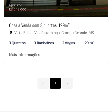
A partir de:
R$ 649.000
Casa à Venda com 3 quartos, 129m²
Vitta Bella - Vila Piratininga, Campo Grande-MS
3 Quartos
3 Banheiros
2 Vagas
129 m²
Mais informações
‹
1
›