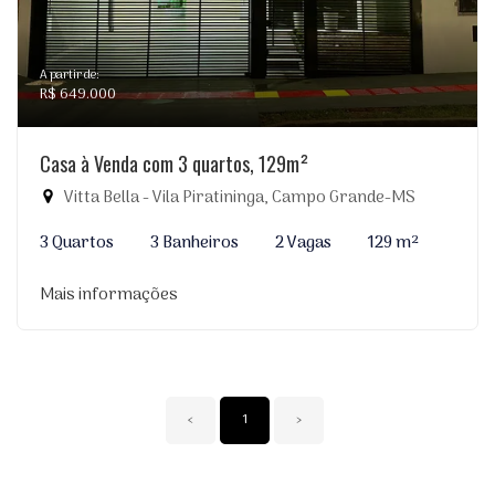
A partir de:
R$ 649.000
Casa à Venda com 3 quartos, 129m²
Vitta Bella - Vila Piratininga, Campo Grande-MS
3 Quartos
3 Banheiros
2 Vagas
129 m²
Mais informações
‹
1
›