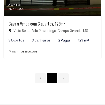
A partir de:
R$ 649.000
Casa à Venda com 3 quartos, 129m²
Vitta Bella - Vila Piratininga, Campo Grande-MS
3 Quartos
3 Banheiros
2 Vagas
129 m²
Mais informações
‹
1
›