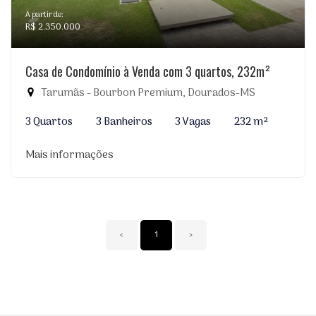
A partir de:
R$ 2.350.000
Casa de Condomínio à Venda com 3 quartos, 232m²
Tarumãs - Bourbon Premium, Dourados-MS
3 Quartos
3 Banheiros
3 Vagas
232 m²
Mais informações
‹
1
›